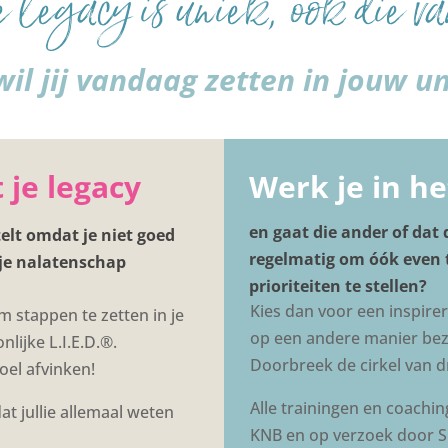
e legacy is uniek, ook die va
il jij vandaag zetten in jouw u
 je legacy
Werk je in he
en gaat die ander of dat 
telt omdat je niet goed
regelmatig om óók even ti
je nalatenschap
prioriteiten te stellen?
Kies dan voor een inspir
 stappen te zetten in je
op een andere manier bezig
lijke L.I.E.D.®.
Doorbreek de cirkel van dr
oel afvinken!
Alle trainingen en coachi
t jullie allemaal weten
KNB en op verzoek door 