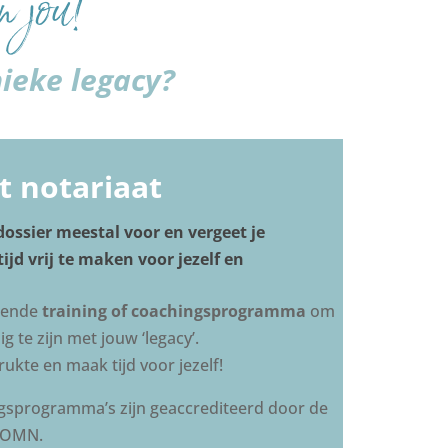
n jou!
nieke legacy?
t notariaat
dossier meestal voor en vergeet je
jd vrij te maken voor jezelf en
erende
training of coachingsprogramma
om
 te zijn met jouw ‘legacy’.
ukte en maak tijd voor jezelf!
ngsprogramma’s zijn geaccrediteerd door de
SOMN.